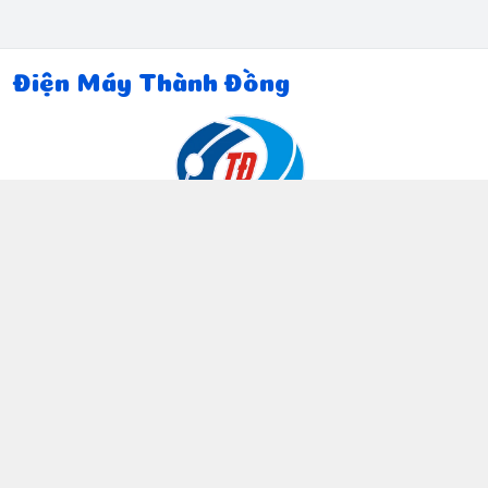
Điện Máy Thành Đồng
Thông tin liên hệ
097 815 5135
https://www.facebook.com/dienmaythanhdong
0978155135
ctthanhdong2024@gmail.com
Chính sách
Chính sách bảo mật thông tin khách hàng
Chính sách thanh toán