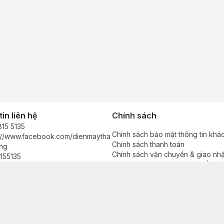
in liên hệ
Chính sách
15 5135
Chính sách bảo mật thông tin khá
s://www.facebook.com/dienmaytha
Chính sách thanh toán
ng
Chính sách vận chuyển & giao nh
155135
Chính sách bảo hành sản phẩm
anhdong2024@gmail.com
Chính sách đổi trả sản phẩm