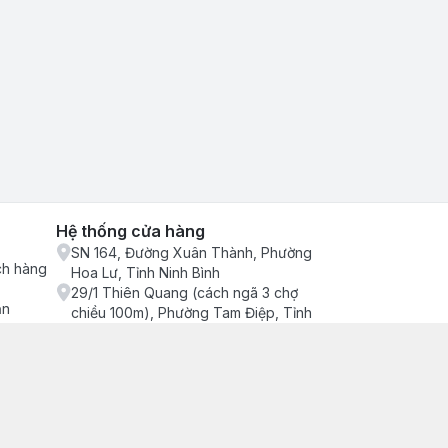
Hệ thống cửa hàng
SN 164, Đường Xuân Thành, Phường
ch hàng
Hoa Lư, Tỉnh Ninh Bình
29/1 Thiên Quang (cách ngã 3 chợ
ận
chiều 100m), Phường Tam Điệp, Tỉnh
Ninh Bình
686/2 Quang Trung (cây xăng cống
lạnh đông), Phường Tam Điệp, Tỉnh
Ninh Bình
SN 157 Quyết thắng (hàng bàng), Tổ 4,
Phường Trung Sơn, Tỉnh Ninh Bình