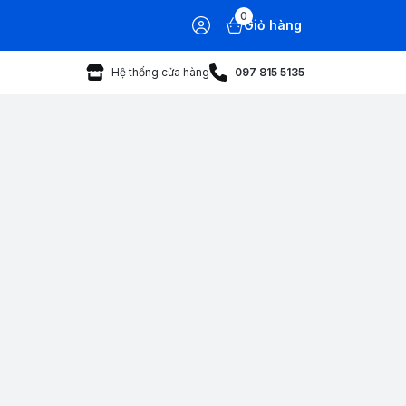
0
Giỏ hàng
Hệ thống cửa hàng
097 815 5135