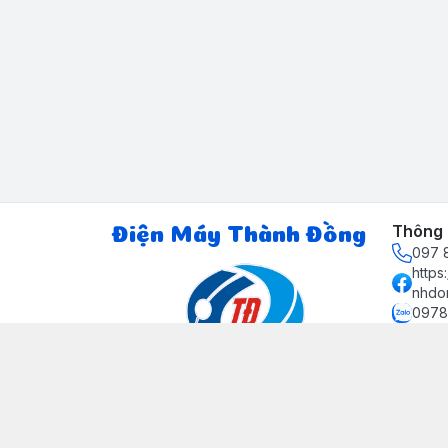
Thông t
Điện Máy Thành Đồng
097 8
http
nhdo
0978
ctth