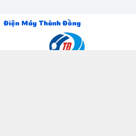
Điện Máy Thành Đồng
Thông tin liên hệ
097 815 5135
https://www.facebook.com/dienmaythanhdong
0978155135
ctthanhdong2024@gmail.com
Chính sách
Chính sách bảo mật thông tin khách hàng
Chính sách thanh toán