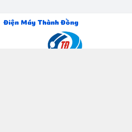
Điện Máy Thành Đồng
Thông tin liên hệ
097 815 5135
https://www.facebook.com/dienmaythanhdong
0978155135
ctthanhdong2024@gmail.com
Chính sách
Chính sách bảo mật thông tin khách hàng
Chính sách thanh toán