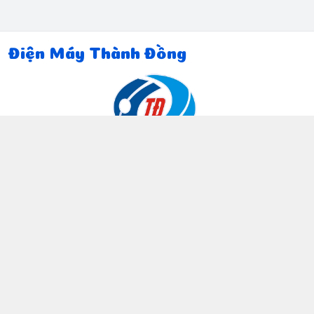
Điện Máy Thành Đồng
Thông tin liên hệ
097 815 5135
https://www.facebook.com/dienmaythanhdong
0978155135
ctthanhdong2024@gmail.com
Chính sách
Chính sách bảo mật thông tin khách hàng
Chính sách thanh toán