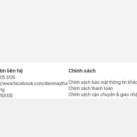
in liên hệ
Chính sách
15 5135
Chính sách bảo mật thông tin khá
s://www.facebook.com/dienmaytha
Chính sách thanh toán
ng
Chính sách vận chuyển & giao nh
155135
Chính sách bảo hành sản phẩm
anhdong2024@gmail.com
Chính sách đổi trả sản phẩm