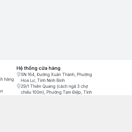
Hệ thống cửa hàng
SN 164, Đường Xuân Thành, Phường
ch hàng
Hoa Lư, Tỉnh Ninh Bình
29/1 Thiên Quang (cách ngã 3 chợ
ận
chiều 100m), Phường Tam Điệp, Tỉnh
Ninh Bình
686/2 Quang Trung (cây xăng cống
lạnh đông), Phường Tam Điệp, Tỉnh
Ninh Bình
SN 157 Quyết thắng (hàng bàng), Tổ 4,
Phường Trung Sơn, Tỉnh Ninh Bình