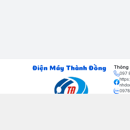
Thông t
Điện Máy Thành Đồng
097 8
http
nhdo
0978
ctth