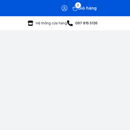
0
Giỏ hàng
Hệ thống cửa hàng
097 815 5135