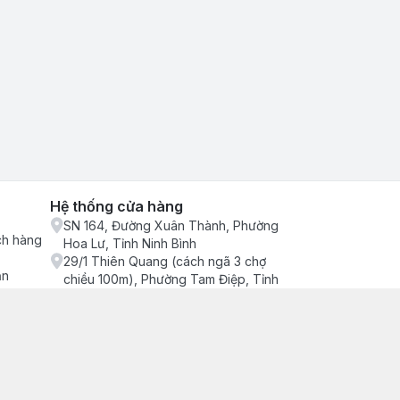
Hệ thống cửa hàng
SN 164, Đường Xuân Thành, Phường
ch hàng
Hoa Lư, Tỉnh Ninh Bình
29/1 Thiên Quang (cách ngã 3 chợ
ận
chiều 100m), Phường Tam Điệp, Tỉnh
Ninh Bình
686/2 Quang Trung (cây xăng cống
lạnh đông), Phường Tam Điệp, Tỉnh
Ninh Bình
SN 157 Quyết thắng (hàng bàng), Tổ 4,
Phường Trung Sơn, Tỉnh Ninh Bình