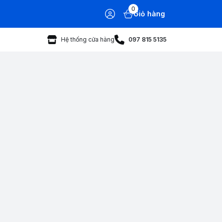
0
Giỏ hàng
Hệ thống cửa hàng
097 815 5135