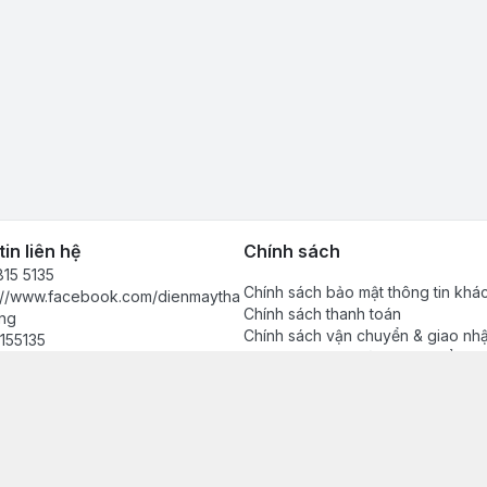
in liên hệ
Chính sách
15 5135
Chính sách bảo mật thông tin khá
s://www.facebook.com/dienmaytha
Chính sách thanh toán
ng
Chính sách vận chuyển & giao nh
155135
Chính sách bảo hành sản phẩm
anhdong2024@gmail.com
Chính sách đổi trả sản phẩm