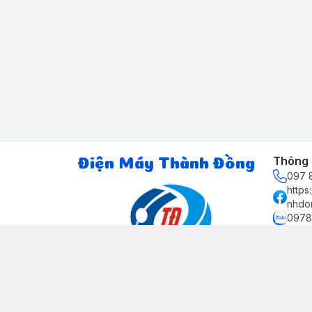
Thông t
Điện Máy Thành Đồng
097 8
http
nhdo
0978
ctth