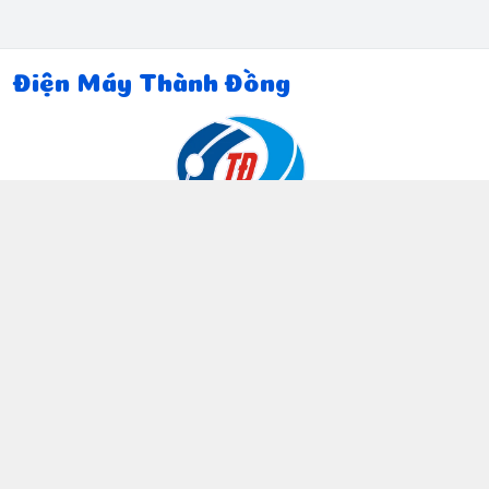
Điện Máy Thành Đồng
Thông tin liên hệ
097 815 5135
https://www.facebook.com/dienmaythanhdong
0978155135
ctthanhdong2024@gmail.com
Chính sách
Chính sách bảo mật thông tin khách hàng
Chính sách thanh toán