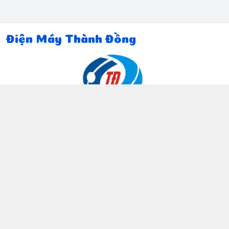
Điện Máy Thành Đồng
Thông tin liên hệ
097 815 5135
https://www.facebook.com/dienmaythanhdong
0978155135
ctthanhdong2024@gmail.com
Chính sách
Chính sách bảo mật thông tin khách hàng
Chính sách thanh toán