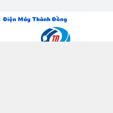
Điện Máy Thành Đồng
Thông tin liên hệ
097 815 5135
https://www.facebook.com/dienmaythanhdong
0978155135
ctthanhdong2024@gmail.com
Chính sách
Chính sách bảo mật thông tin khách hàng
Chính sách thanh toán