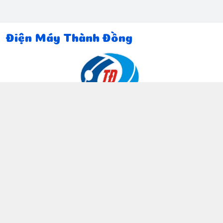
Điện Máy Thành Đồng
Thông tin liên hệ
097 815 5135
https://www.facebook.com/dienmaythanhdong
0978155135
ctthanhdong2024@gmail.com
Chính sách
Chính sách bảo mật thông tin khách hàng
Chính sách thanh toán