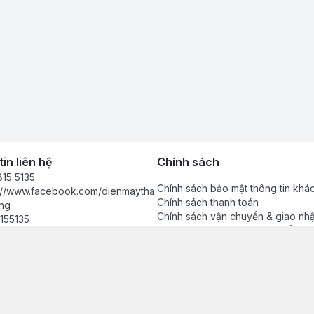
in liên hệ
Chính sách
15 5135
Chính sách bảo mật thông tin khá
s://www.facebook.com/dienmaytha
Chính sách thanh toán
ng
Chính sách vận chuyển & giao nh
155135
Chính sách bảo hành sản phẩm
anhdong2024@gmail.com
Chính sách đổi trả sản phẩm