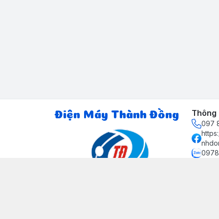
Thông t
Điện Máy Thành Đồng
097 8
http
nhdo
0978
ctth