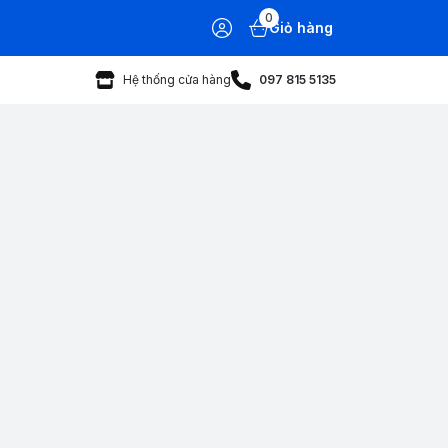
0
Giỏ hàng
Hệ thống cửa hàng
097 815 5135