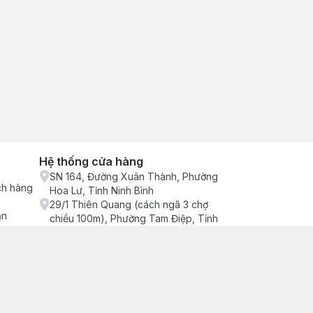
Hệ thống cửa hàng
SN 164, Đường Xuân Thành, Phường
ch hàng
Hoa Lư, Tỉnh Ninh Bình
29/1 Thiên Quang (cách ngã 3 chợ
ận
chiều 100m), Phường Tam Điệp, Tỉnh
Ninh Bình
686/2 Quang Trung (cây xăng cống
lạnh đông), Phường Tam Điệp, Tỉnh
Ninh Bình
SN 157 Quyết thắng (hàng bàng), Tổ 4,
Phường Trung Sơn, Tỉnh Ninh Bình