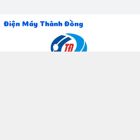
Điện Máy Thành Đồng
Thông tin liên hệ
097 815 5135
https://www.facebook.com/dienmaythanhdong
0978155135
ctthanhdong2024@gmail.com
Chính sách
Chính sách bảo mật thông tin khách hàng
Chính sách thanh toán