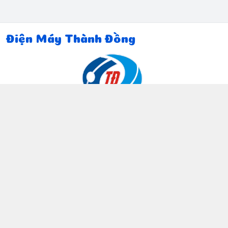
Điện Máy Thành Đồng
Thông tin liên hệ
097 815 5135
https://www.facebook.com/dienmaythanhdong
0978155135
ctthanhdong2024@gmail.com
Chính sách
Chính sách bảo mật thông tin khách hàng
Chính sách thanh toán