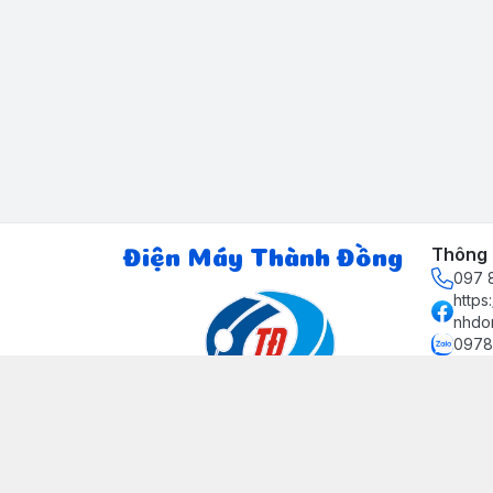
Thông t
Điện Máy Thành Đồng
097 8
http
nhdo
0978
ctth