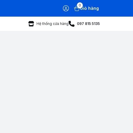
0
Giỏ hàng
Hệ thống cửa hàng
097 815 5135