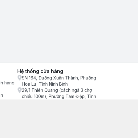
Hệ thống cửa hàng
SN 164, Đường Xuân Thành, Phường
ch hàng
Hoa Lư, Tỉnh Ninh Bình
29/1 Thiên Quang (cách ngã 3 chợ
ận
chiều 100m), Phường Tam Điệp, Tỉnh
Ninh Bình
686/2 Quang Trung (cây xăng cống
lạnh đông), Phường Tam Điệp, Tỉnh
Ninh Bình
SN 157 Quyết thắng (hàng bàng), Tổ 4,
Phường Trung Sơn, Tỉnh Ninh Bình