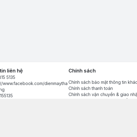
in liên hệ
Chính sách
15 5135
Chính sách bảo mật thông tin khá
s://www.facebook.com/dienmaytha
Chính sách thanh toán
ng
Chính sách vận chuyển & giao nh
155135
Chính sách bảo hành sản phẩm
anhdong2024@gmail.com
Chính sách đổi trả sản phẩm