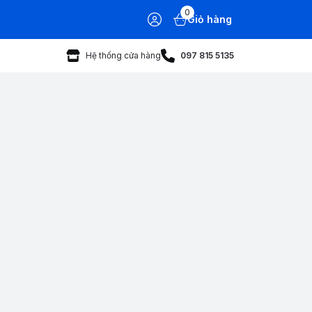
0
Giỏ hàng
Hệ thống cửa hàng
097 815 5135