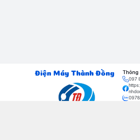
Thông t
Điện Máy Thành Đồng
097 8
http
nhdo
0978
ctth