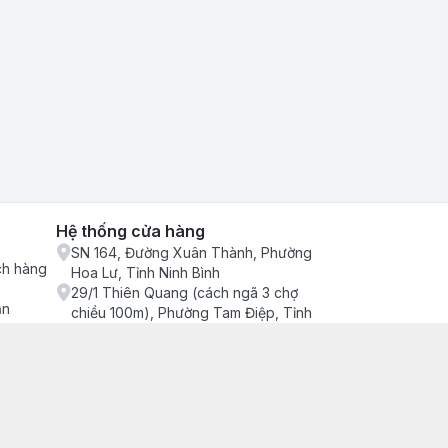
Hệ thống cửa hàng
SN 164, Đường Xuân Thành, Phường
ch hàng
Hoa Lư, Tỉnh Ninh Bình
29/1 Thiên Quang (cách ngã 3 chợ
ận
chiều 100m), Phường Tam Điệp, Tỉnh
Ninh Bình
686/2 Quang Trung (cây xăng cống
lạnh đông), Phường Tam Điệp, Tỉnh
Ninh Bình
SN 157 Quyết thắng (hàng bàng), Tổ 4,
Phường Trung Sơn, Tỉnh Ninh Bình