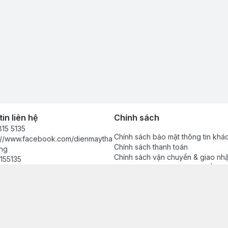
in liên hệ
Chính sách
15 5135
Chính sách bảo mật thông tin khá
s://www.facebook.com/dienmaytha
Chính sách thanh toán
ng
Chính sách vận chuyển & giao nh
155135
Chính sách bảo hành sản phẩm
anhdong2024@gmail.com
Chính sách đổi trả sản phẩm