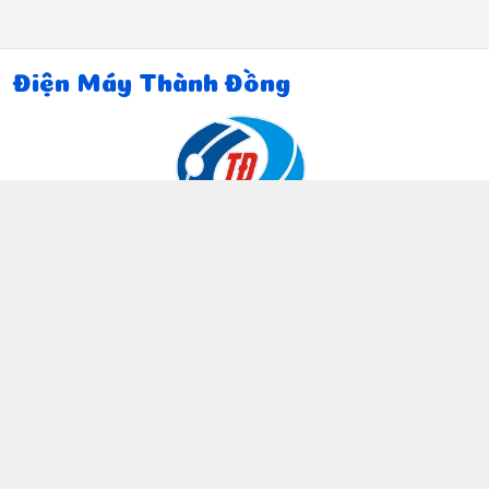
Điện Máy Thành Đồng
Thông tin liên hệ
097 815 5135
https://www.facebook.com/dienmaythanhdong
0978155135
ctthanhdong2024@gmail.com
Chính sách
Chính sách bảo mật thông tin khách hàng
Chính sách thanh toán