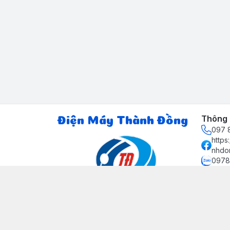
Thông t
Điện Máy Thành Đồng
097 8
http
nhdo
0978
ctth