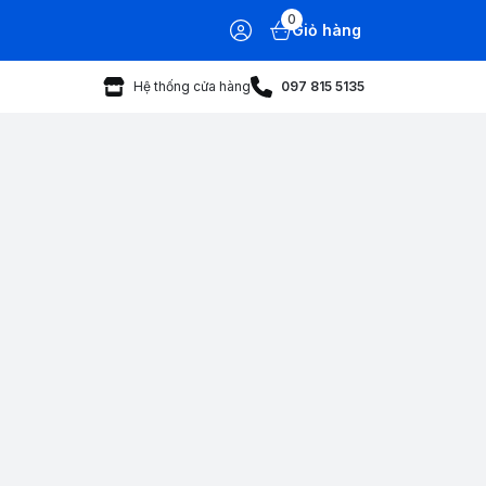
0
Giỏ hàng
Hệ thống cửa hàng
097 815 5135