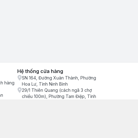
Hệ thống cửa hàng
SN 164, Đường Xuân Thành, Phường
ch hàng
Hoa Lư, Tỉnh Ninh Bình
29/1 Thiên Quang (cách ngã 3 chợ
ận
chiều 100m), Phường Tam Điệp, Tỉnh
Ninh Bình
686/2 Quang Trung (cây xăng cống
lạnh đông), Phường Tam Điệp, Tỉnh
Ninh Bình
SN 157 Quyết thắng (hàng bàng), Tổ 4,
Phường Trung Sơn, Tỉnh Ninh Bình