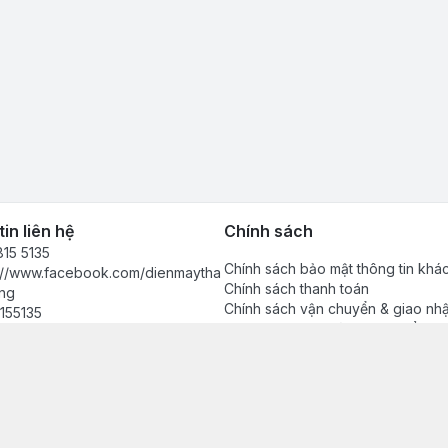
in liên hệ
Chính sách
15 5135
Chính sách bảo mật thông tin khá
s://www.facebook.com/dienmaytha
Chính sách thanh toán
ng
Chính sách vận chuyển & giao nh
155135
Chính sách bảo hành sản phẩm
anhdong2024@gmail.com
Chính sách đổi trả sản phẩm