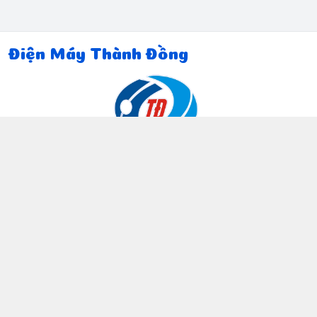
Điện Máy Thành Đồng
Thông tin liên hệ
097 815 5135
https://www.facebook.com/dienmaythanhdong
0978155135
ctthanhdong2024@gmail.com
Chính sách
Chính sách bảo mật thông tin khách hàng
Chính sách thanh toán