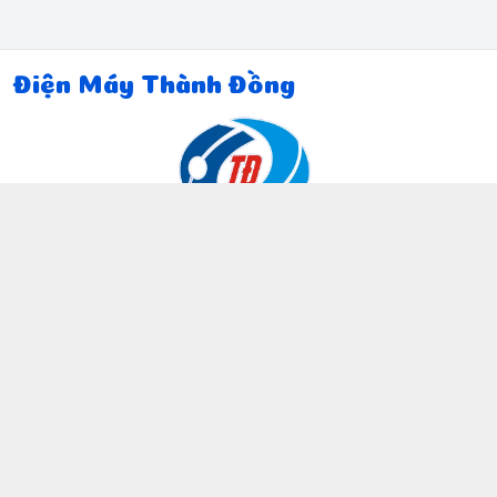
Điện Máy Thành Đồng
Thông tin liên hệ
097 815 5135
https://www.facebook.com/dienmaythanhdong
0978155135
ctthanhdong2024@gmail.com
Chính sách
Chính sách bảo mật thông tin khách hàng
Chính sách thanh toán